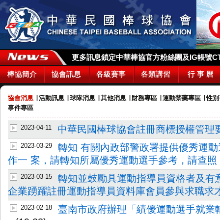
更多訊息鎖定中華棒協官方粉絲團及IG帳號CTBA_
棒協簡介
協會訊息
各級賽事
各類講習
行 事 曆
協會消息
∣
活動訊息
∣
球隊消息
∣
其他消息
∣
財務專區
∣
運動禁藥專區
∣
性別
事件專區
2023-04-11
中華民國棒球協會註冊商標授權管理
2023-03-29
轉知 有關內政部警政署提供優秀運
作一 案，請轉知所屬優秀運動選手參考，請查照
2023-03-15
轉知並鼓勵具運動指導員資格者及有
企業踴躍註冊運動指導員資料庫會員參與求職求
2023-02-18
臺南市政府辦理「績優運動選手就業