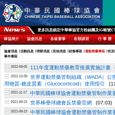
更多訊息鎖定中華棒協官方粉絲團及IG帳號CTBA_
棒協簡介
協會訊息
各級賽事
各類講習
行 事 曆
協會消息
∣
活動訊息
∣
球隊消息
∣
其他消息
∣
財務專區
∣
運動禁藥專區
∣
性別
事件專區
2022-09-05
111年度運動禁藥教育推廣實施計畫
2021-12-09
世界運動禁藥管制組織（WADA）公告
用物質-糖皮質素（Glucocorticoid）使用指引
(1
2021-11-17
中華民國棒球協會運動禁藥管制作業
2021-09-23
世界棒壘球總會反禁藥官網
(07:03)
2021-09-23
中華民國棒球協會運動禁藥管制作業