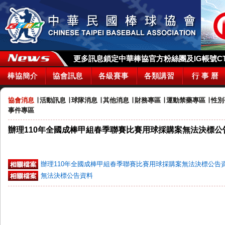
更多訊息鎖定中華棒協官方粉絲團及IG帳號CTBA_
棒協簡介
協會訊息
各級賽事
各類講習
行 事 曆
協會消息
∣
活動訊息
∣
球隊消息
∣
其他消息
∣
財務專區
∣
運動禁藥專區
∣
性別
事件專區
辦理110年全國成棒甲組春季聯賽比賽用球採購案無法決標公
辦理110年全國成棒甲組春季聯賽比賽用球採購案無法決標公告
無法決標公告資料