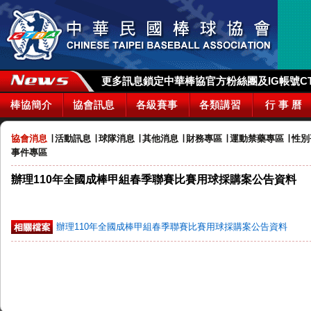
更多訊息鎖定中華棒協官方粉絲團及IG帳號CTBA_
棒協簡介
協會訊息
各級賽事
各類講習
行 事 曆
協會消息
∣
活動訊息
∣
球隊消息
∣
其他消息
∣
財務專區
∣
運動禁藥專區
∣
性別
事件專區
辦理110年全國成棒甲組春季聯賽比賽用球採購案公告資料
辦理110年全國成棒甲組春季聯賽比賽用球採購案公告資料