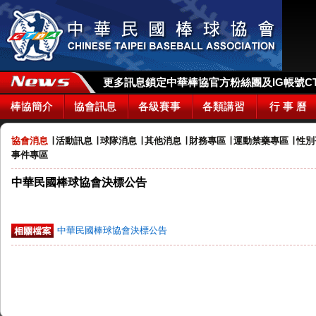
更多訊息鎖定中華棒協官方粉絲團及IG帳號CTBA_
棒協簡介
協會訊息
各級賽事
各類講習
行 事 曆
協會消息
∣
活動訊息
∣
球隊消息
∣
其他消息
∣
財務專區
∣
運動禁藥專區
∣
性別
事件專區
中華民國棒球協會決標公告
中華民國棒球協會決標公告