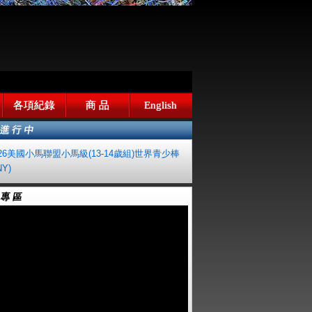
各項紀錄
商 品
English
026美國小馬聯盟小馬級(13-14歲組)世界青少棒
Y)