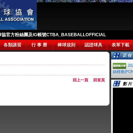
官方粉絲團及IG帳號CTBA_BASEBALLOFFICIAL
各類講習
行 事 曆
棒球規則
認證球具
表單下載
2
錦標賽(PON
回上一頁
回首頁