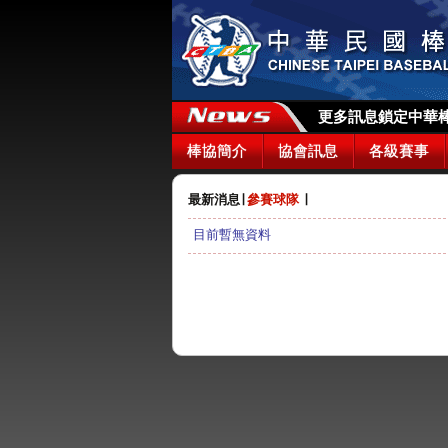
更多訊息鎖定中華棒協
棒協簡介
協會訊息
各級賽事
最新消息
∣
參賽球隊
∣
目前暫無資料