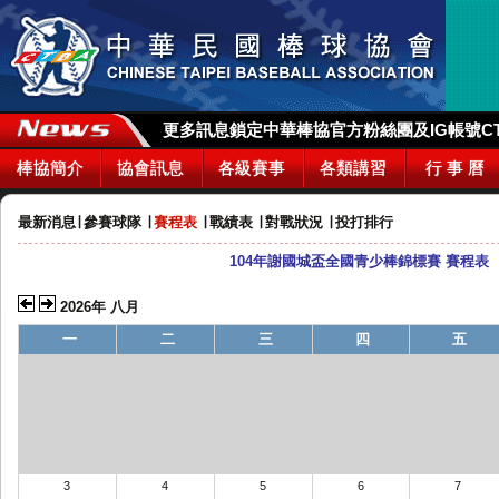
更多訊息鎖定中華棒協官方粉絲團及IG帳號CTBA_
棒協簡介
協會訊息
各級賽事
各類講習
行 事 曆
最新消息
∣
參賽球隊
∣
賽程表
∣
戰績表
∣
對戰狀況
∣
投打排行
104年謝國城盃全國青少棒錦標賽 賽程表
2026年 八月
一
二
三
四
五
3
4
5
6
7