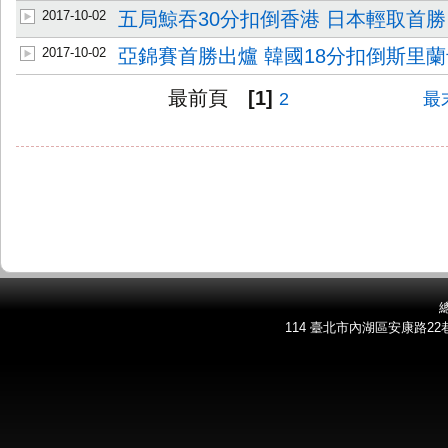
2017-10-02
五局鯨吞30分扣倒香港 日本輕取首勝
2017-10-02
亞錦賽首勝出爐 韓國18分扣倒斯里蘭
最前頁
[1]
2
最
總
114 臺北市內湖區安康路22巷