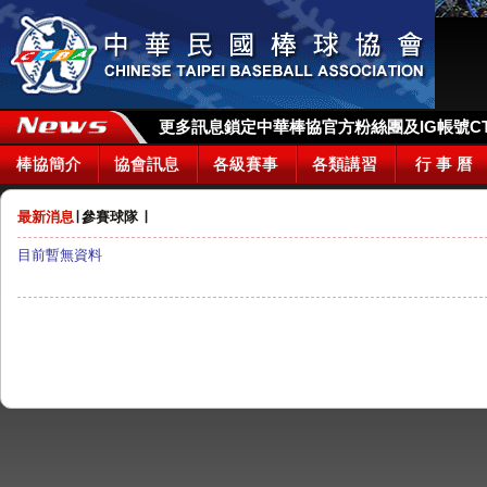
更多訊息鎖定中華棒協官方粉絲團及IG帳號CTBA_
棒協簡介
協會訊息
各級賽事
各類講習
行 事 曆
最新消息
∣
參賽球隊
∣
目前暫無資料