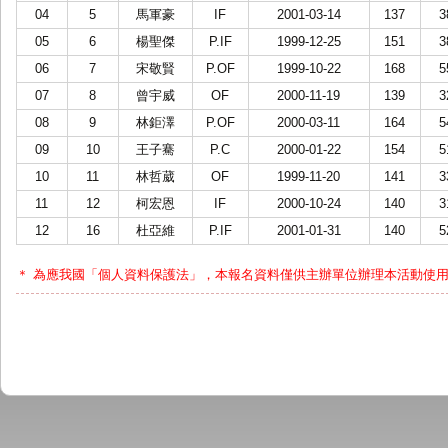
04
5
馬軍豪
IF
2001-03-14
137
3
05
6
楊聖傑
P.IF
1999-12-25
151
3
06
7
宋敬賢
P.OF
1999-10-22
168
5
07
8
曾宇威
OF
2000-11-19
139
3
08
9
林鉅澤
P.OF
2000-03-11
164
5
09
10
王子騫
P.C
2000-01-22
154
5
10
11
林哲葳
OF
1999-11-20
141
3
11
12
柯宏恩
IF
2000-10-24
140
3
12
16
杜亞維
P.IF
2001-01-31
140
5
＊ 為應我國「個人資料保護法」，本報名資料僅供主辦單位辦理本活動使