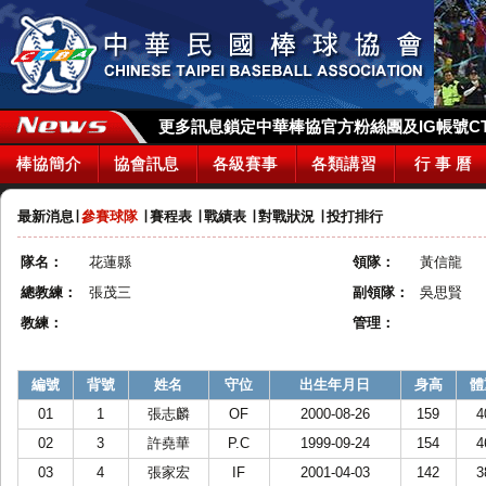
更多訊息鎖定中華棒協官方粉絲團及IG帳號CTBA_
棒協簡介
協會訊息
各級賽事
各類講習
行 事 曆
最新消息
∣
參賽球隊
∣
賽程表
∣
戰績表
∣
對戰狀況
∣
投打排行
隊名：
花蓮縣
領隊：
黃信龍
總教練：
張茂三
副領隊：
吳思賢
教練：
管理：
編號
背號
姓名
守位
出生年月日
身高
體
01
1
張志麟
OF
2000-08-26
159
4
02
3
許堯華
P.C
1999-09-24
154
4
03
4
張家宏
IF
2001-04-03
142
3