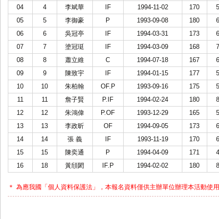
04
4
李斌華
IF
1994-11-02
170
05
5
李御豪
P
1993-09-08
180
06
6
吳冠亭
IF
1994-03-31
173
07
7
塗冠珽
IF
1994-03-09
168
08
8
蕭立維
C
1994-07-18
167
09
9
陳致宇
IF
1994-01-15
177
10
10
朱柏翰
OF.P
1993-09-16
175
11
11
詹子賢
P.IF
1994-02-24
180
12
12
朱鴻偉
P.OF
1993-12-29
165
13
13
李政昕
OF
1994-09-05
173
14
14
張 義
IF
1993-11-19
170
15
15
陳奕通
P
1994-04-09
171
16
18
黃頎閎
IF.P
1994-02-02
180
＊ 為應我國「個人資料保護法」，本報名資料僅供主辦單位辦理本活動使