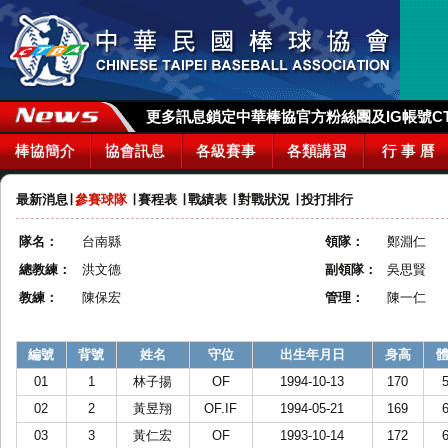
更多訊息鎖定中華棒協官方粉絲團及IG帳號CTBA_
棒協簡介
協會訊息
各級賽事
各類講習
行 事 曆
最新消息
∣
參賽球隊
∣
賽程表
∣
戰績表
∣
對戰狀況
∣
投打排行
隊名：
台南縣
領隊：
鄭淵仁
總教練：
洪文德
副領隊：
吳思賢
教練：
陳保宏
管理：
陳一仁
編號
背號
姓名
守位
出生年月日
身高
01
1
林子揚
OF
1994-10-13
170
02
2
黃昱翔
OF.IF
1994-05-21
169
03
3
黃仁宏
OF
1993-10-14
172