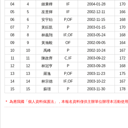
04
4
鍾秉樺
IF
2004-01-28
170
05
5
巫昱輝
IF
2002-12-11
166
06
6
安宇勛
P,OF
2002-11-15
168
07
7
黃鈺凱
P
2003-01-15
170
08
8
林義翔
IF,OF
2003-05-24
168
09
9
黃瀚毅
OF
2002-09-05
164
10
10
禹峰
P
2002-10-24
167
11
11
陳政齊
C,IF
2003-09-22
172
12
12
林冠亨
P
2003-09-28
168
13
13
羅逸
P,OF
2003-11-23
175
14
14
林宗德
IF,OF
2003-10-22
167
15
15
蘇璟
P
2003-11-30
178
＊ 為應我國「個人資料保護法」，本報名資料僅供主辦單位辦理本活動使