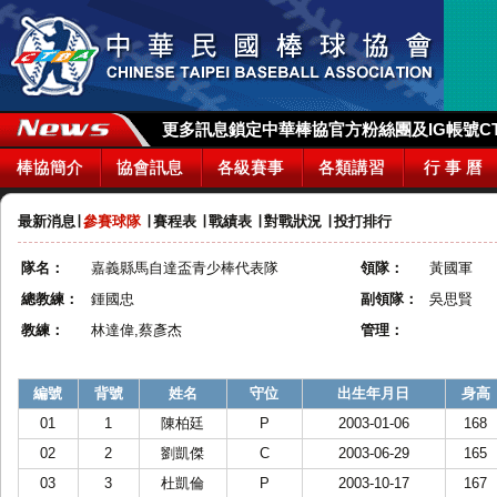
更多訊息鎖定中華棒協官方粉絲團及IG帳號CTBA_
棒協簡介
協會訊息
各級賽事
各類講習
行 事 曆
最新消息
∣
參賽球隊
∣
賽程表
∣
戰績表
∣
對戰狀況
∣
投打排行
隊名：
嘉義縣馬自達盃青少棒代表隊
領隊：
黃國軍
總教練：
鍾國忠
副領隊：
吳思賢
教練：
林達偉,蔡彥杰
管理：
編號
背號
姓名
守位
出生年月日
身高
01
1
陳柏廷
P
2003-01-06
168
02
2
劉凱傑
C
2003-06-29
165
03
3
杜凱倫
P
2003-10-17
167