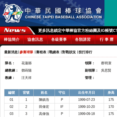
更多訊息鎖定中華棒協官方粉絲團及IG帳號CTBA_
棒協簡介
協會訊息
各級賽事
各類講習
行 事 曆
最新消息
∣
參賽球隊
∣
賽程表
∣
戰績表
∣
對戰狀況
∣
投打排行
隊名：
花蓮縣
領隊：
蔡明潔
總教練：
鄧蒔陽
副領隊：
吳思賢
教練：
汪天祥
管理：
編號
背號
姓名
守位
出生年月日
身高
01
1
陳鎮浩
P
1999-07-23
175
02
2
田偉宏
IF
1999-10-20
170
03
3
高偉強
P
1999-09-18
175