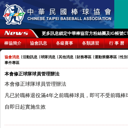
更多訊息鎖定中華棒協官方粉絲團及IG帳號CTBA_
棒協簡介
協會訊息
各級賽事
各類講習
行 事 曆
協會消息
∣
活動訊息
∣
球隊消息
∣
其他消息
∣
財務專區
∣
運動禁藥專區
∣
性別
事件專區
本會修正球隊球員管理辦法
本會修正球隊球員管理辦法
凡已於職棒退役滿4年之前職棒球員，即可不受前職棒
自即日起實施生效