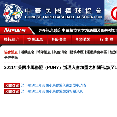
更多訊息鎖定中華棒協官方粉絲團及IG帳號CTBA_
棒協簡介
協會訊息
各級賽事
各類講習
行 事 曆
協會消息
∣
活動訊息
∣
球隊消息
∣
其他消息
∣
財務專區
∣
運動禁藥專區
∣
性別
事件專區
2011年美國小馬聯盟（PONY）辦理入會加盟之相關訊息(至10
請下載2011年美國小馬聯盟入會加盟申請表
請下載2011年美國小馬聯盟加盟相關訊息