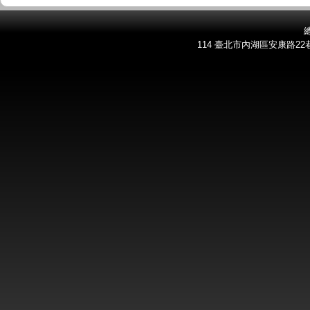
總
114 臺北市內湖區安康路22巷