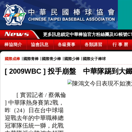
更多訊息鎖定中華棒協官方粉絲團及IG帳號CTBA_
棒協簡介
協會訊息
各級賽事
各類講習
行 事 曆
國際成棒
∣
國際青棒
∣
國際青少棒
∣
國際少棒
∣
國際女子棒球
[ 2009WBC ] 投手崩盤 中華隊踢到大
[
實習記者
/
蔡佩倫
]
中華隊熱身賽第
2
戰，
昨（
24
）日在台中球場
迎戰去年的中華職棒總
冠軍隊伍統一獅，此戰