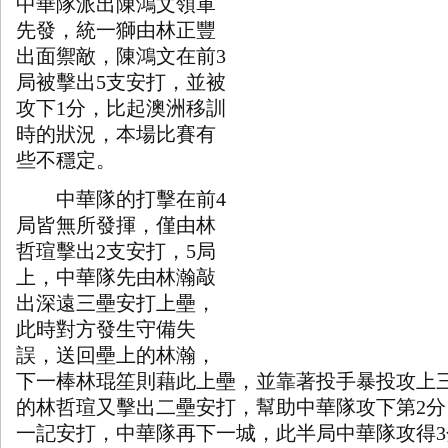
中華隊派出陳鴻文領軍
先發，統一獅由林正豐
出面禦敵，陳鴻文在前
3
局被擊出
5
支安打，並被
攻下
1
分，比起澳洲移訓
時的狀況，本場比賽有
些不穩定。
中華隊的打擊在前
4
局皆無所發揮，僅由林
哲瑄擊出
2
支安打，
5
局
上，中華隊先由林瀚敲
出深遠三壘安打上壘，
此時對方發生守備失
誤，送回壘上的林瀚，
下一棒林琨笙則藉此上壘，並靠著投手暴投攻上
的林哲瑄又擊出二壘安打，幫助中華隊攻下第
2
分
一記安打，中華隊再下一城，此半局中華隊攻得
3