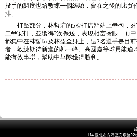
投手的調度也給教練一個經驗，會在之後的比賽
排。
打擊部分，林哲瑄的
5
次打席皆站上壘包，
3
二壘安打，並獲得
2
次保送，表現相當搶眼。而中
都集中在林哲瑄及林益全身上，這
2
名選手是目前
者，教練期待新進的郭一峰、高國慶等球員能適
能有效串聯，幫助中華隊獲得勝利。
總
114 臺北市內湖區安康路22巷