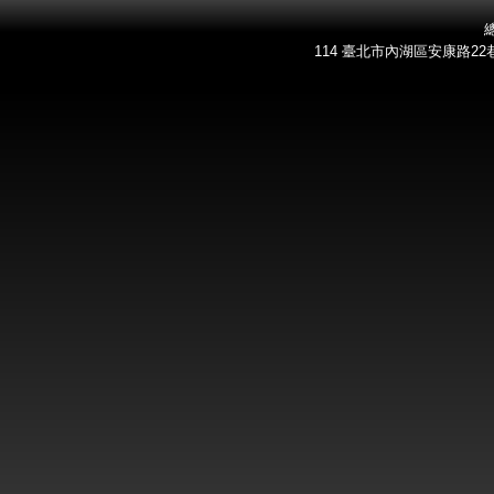
總
114 臺北市內湖區安康路22巷