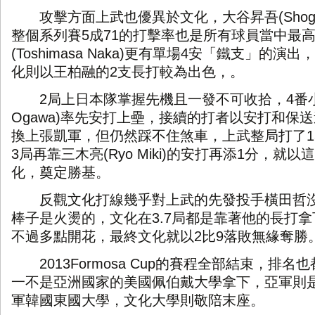
攻擊方面上武也優異於文化，大谷昇吾
(Shog
整個系列賽
5
成
71
的打擊率也是所有球員當中最
(Toshimasa Naka)
更有單場
4
安「鐵支」的演出，
化則以王柏融的
2
支長打較為出色，。
2
局上日本隊掌握先機且一發不可收拾，
4
番
Ogawa)
率先安打上壘，接續的打者以安打和保送
換上張凱軍，但仍然踩不住煞車，上武整局打了
1
3
局再靠三木亮
(Ryo Miki)
的安打再添
1
分，就以這
化，奠定勝基。
反觀文化打線幾乎對上武的先發投手橫田哲沒
棒子是火燙的，文化在
3.7
局都是靠著他的長打拿
不過多點開花，最終文化就以
2
比
9
落敗無緣奪勝
2013Formosa Cup
的賽程全部結束，排名也
一不是亞洲國家的美國佩伯戴大學拿下，亞軍則
軍韓國東國大學，文化大學則敬陪末座。