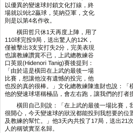
以優異的變速球封鎖文化打線，終
場就以
9
比
2
贏球，笑納亞軍，文化
則是以第
4
名作收。
橫田哲只休
1
天再度上陣，用了
110
球完投
9
局，送出驚人的
12K
，
僅被擊出
3
支安打失
2
分，完美表現
也讓教練讚賞不已，上武總教練谷
口英規
(Hidenori Tanig)
賽後提到：
「由於這是橫田在上武的最後一場
比賽，想讓他沒有遺憾的投完，他
也投的真的很棒。」文化總教練陳進財也說：「
他的變速球堪稱極品，會左右跑，讓我們的打者
橫田自己則說：「在上武的最後一場比賽，我
很開心，今天變速球的狀況都能投到我想要的位
及教練的幫忙。」他
3
天內共投了
17
局，送出
21
人的稱號實至名歸。