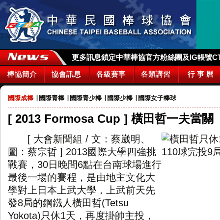
更多訊息鎖定中華棒協官方粉絲團及IG帳號CTBA_
棒協簡介
協會訊息
各級賽事
各類講習
行 事 曆
國際成棒
∣
國際青棒
∣
國際青少棒
∣
國際少棒
∣
國際女子棒球
[ 2013 Formosa Cup ] 橫田哲一
[ 大會新聞組 / 文：蔡崴明、
圖：蔡宗哲 ]
2013
國際大學四強挑
戰賽，
30
日晚間
6
點在台南球場進行
最後一場的賽程，是由地主文化大
學對上日本上武大學，上武前天先
發
8
局的鋼鐵人橫田哲
(Tetsu
Yokota)
只休
1
天，再度掛帥主投，