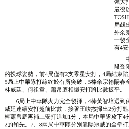
強大
最後
TOSH
局飆
外余
一發
有
安
4
中華
段受
的投球姿勢，前
局僅有
支零星安打，
局結束陷
4
2
4
局上中華隊打線終於有所突破，
棒余宗翰陽春
5
5
林威廷、何祖韋、蕭帛庭相繼安打將比數扳平。
局上中華隊火力完全發揮，
棒黃智培選到
6
4
威廷連續安打超前比數，接著王峻杰掃出
分打點
2
棒蕭帛庭再補上安打追加
分，本局中華隊攻下
1
4
的領先。
、
兩局中華隊分別靠陽冠威的全壘打
2
7
8