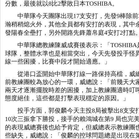
分數，最後就以
比
擊敗日本
。
8
2
TOSHIBA
中華隊今天團隊出現
支安打，先發
棒除前
17
9
瀚稍稍熄火外，其他全員都有安打的表現，其中
發陽春全壘打，另外開路先鋒蕭帛庭
安打
打點
4
2
中華隊總教練陳威成賽後表示：「
TOSHIBA
球隊，整體水準也是相當突出，今天先發投手怪
線一些困擾，比賽中段才開始適應。」
從港口盃開始中華隊打線一路保持高檔，威總
前教練團較為放心的一環，威總說：「前幾天大
兩天才逐漸擺脫時差的困擾，加上教練團適時叮
態度絕佳，這些都是打擊表現穩定的原因。」
投手方面，郭俊麟今天主投
局被擊出
支安
8
8
次三振拿下勝投，接手的賴鴻城在第
局也完
10
9
的表現威總賽後也給予肯定，但威總表示教練團
些缺失，威總說：「俊麟的控球問題總是出現在