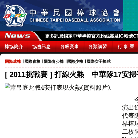
更多訊息鎖定中華棒協官方粉絲團及IG帳號CTBA_
棒協簡介
協會訊息
各級賽事
各類講習
行 事 曆
國際成棒
∣
國際青棒
∣
國際青少棒
∣
國際少棒
∣
國際女子棒球
[ 2011挑戰賽 ] 打線火熱 中華隊17安
今年
演出
代表
界棒
二枚