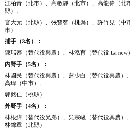
江柏青（北市）、
高敏靜（北市）、高龍偉（北
縣）、
官大元（北縣）、張賢智（桃縣）、許竹見（中
市）
捕手（
3
名）：
陳瑞慕（替代役興農）、林泓育（替代役
La new
內野手（
5
名）：
林國民（替代役興農）、藍少白（替代役興農）
高瑋（中市）、
郭銘仁（桃縣）
外野手（
4
名）：
林根緯（替代役兄弟）、吳宗峻（替代役興農）
林錦章（北縣）