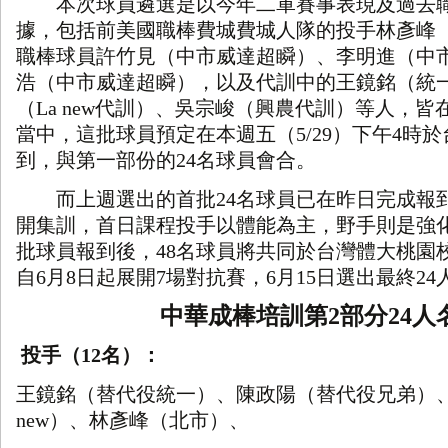
本次球員遴選是以今年二軍賽事表現及過去職
據，包括前美國職棒費城費城人隊的投手林彥峰
職棒球員許竹見（中市威達超瞬）、李明進（中
浩（中市威達超瞬），以及代訓中的王鏡銘（統
（
La new
代訓）、吳宗峻（興農代訓）等人，皆
當中，這批球員預定在本週五（
5/29
）下午
4
時於
到，與第一部份的
24
名球員會合。
而上週選出的首批
24
名球員已在昨日完成報
開集訓，首日課程投手以體能為主，野手則是強
批球員報到後，
48
名球員將共同於台灣體大桃園
自
6
月
8
日起展開
7
場對抗賽，
6
月
15
日選出最終
24
中華成棒培訓第
2
部分
24
人
投手（
12
名）：
王鏡銘（替代役統一）、陳政陽（替代役兄弟）
new
）、林彥峰（北市）、