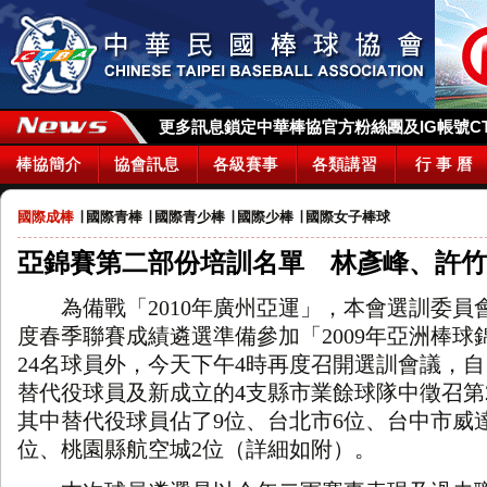
更多訊息鎖定中華棒協官方粉絲團及IG帳號CTBA_
棒協簡介
協會訊息
各級賽事
各類講習
行 事 曆
國際成棒
∣
國際青棒
∣
國際青少棒
∣
國際少棒
∣
國際女子棒球
亞錦賽第二部份培訓名單 林彥峰、許竹
為備戰「
2010
年廣州亞運」，本會選訓委員
度春季聯賽成績遴選準備參加「
2009
年亞洲棒球
24
名球員外，今天下午
4
時再度召開選訓會議，自
替代役球員及新成立的
4
支縣市業餘球隊中徵召第
其中替代役球員佔了
9
位、台北市
6
位、台中市威
位、桃園縣航空城
2
位（詳細如附）。