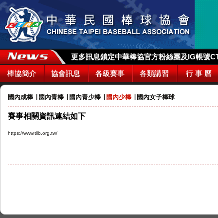
更多訊息鎖定中華棒協官方粉絲團及IG帳號CTBA_
棒協簡介
協會訊息
各級賽事
各類講習
行 事 曆
國內成棒
∣
國內青棒
∣
國內青少棒
∣
國內少棒
∣
國內女子棒球
賽事相關資訊連結如下
https://www.tllb.org.tw/