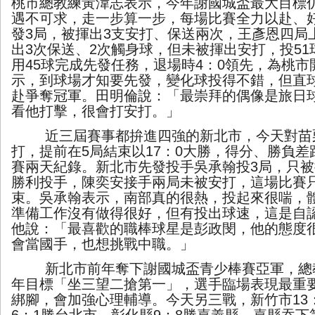
桃市總教練黃湋志表示，今年謝國城盃最大目標
遇不可求，走一步算一步，每場比賽全力以赴、
發
3
局，被揮出
3
支安打、保送兩次，王彥恩四局
出
3
次保送、
2
次觸身球，但未被揮出安打，投
51
用
45
球完成先發任務，退場時
4
：
0
領先，為桃市
示，到球場才知要先發，變化球投得不錯，但直
赴爭奪冠軍。田明倫說：「最崇拜的偶像是旅日
看他打擊，很會打安打。」
近三屆賽事都拚進四強的新北市，今天對苗
打，提前在
5
局結束以
17
：
0
大勝，得分、勝負差
賽兩天紀錄。新北市先發投手吳承翰投
3
局，只被
勝利投手，陳奕安接手兩局未被安打，這場比賽
束。吳承翰表示，南部真的很熱，投起來很喘，
準備工作沒有做得很好，但有投出球速，這是自
他說：「最喜歡的職棒球星是彭政閔，他的態度
會當國手，也想挑戰中職。」
新北市前年奪下謝國城盃青少棒賽亞軍，總
年目標「坐三望二搶第一」，選手臨場表現最重
綁腳，會加強心理輔導。今天另三戰，新竹市
13