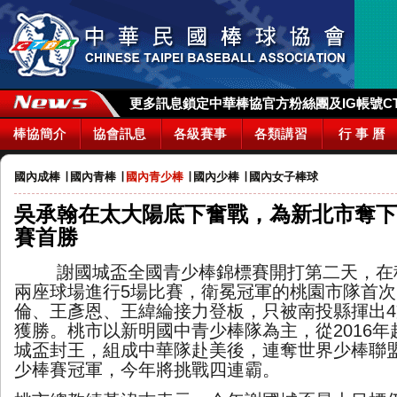
更多訊息鎖定中華棒協官方粉絲團及IG帳號CTBA_
棒協簡介
協會訊息
各級賽事
各類講習
行 事 曆
國內成棒
∣
國內青棒
∣
國內青少棒
∣
國內少棒
∣
國內女子棒球
吳承翰在太大陽底下奮戰，為新北市奪下
賽首勝
謝國城盃全國青少棒錦標賽開打第二天，在
兩座球場進行
5
場比賽，衛冕冠軍的桃園市隊首次
倫、王彥恩、王緯綸接力登板，只被南投縣揮出
4
獲勝。桃市以新明國中青少棒隊為主，從
2016
年
城盃封王，組成中華隊赴美後，連奪世界少棒聯
少棒賽冠軍，今年將挑戰四連霸
。