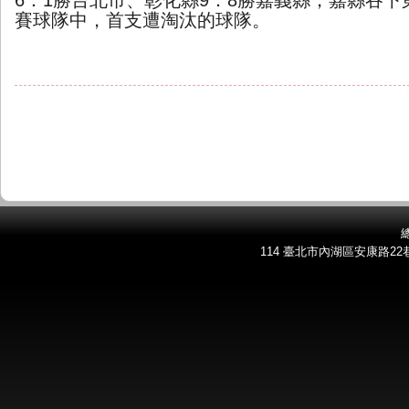
6
：
1
勝台北市、彰化縣
9
：
8
勝嘉義縣，嘉縣吞下
賽球隊中，首支遭淘汰的球隊。
總
114 臺北市內湖區安康路22巷