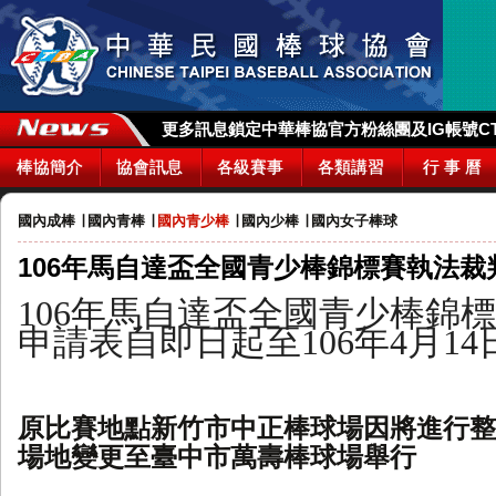
更多訊息鎖定中華棒協官方粉絲團及IG帳號CTBA_
棒協簡介
協會訊息
各級賽事
各類講習
行 事 曆
國內成棒
∣
國內青棒
∣
國內青少棒
∣
國內少棒
∣
國內女子棒球
106年馬自達盃全國青少棒錦標賽執法裁
106
年馬自達盃
全國青少棒錦標
申請表自即日起至
106年4月1
原比賽地點新竹市中正棒球場因將進行整
場地變更至臺中市萬壽棒球場舉行