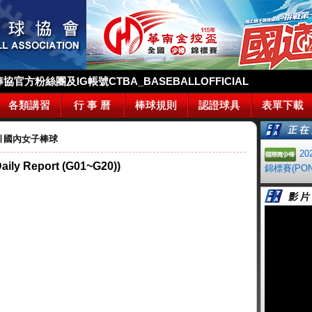
官方粉絲團及IG帳號CTBA_BASEBALLOFFICIAL
各類講習
行 事 曆
棒球規則
認證球具
表單下載
∣
國內女子棒球
2
eport (G01~G20))
錦標賽(PON