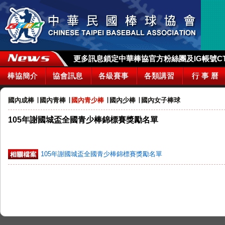
更多訊息鎖定中華棒協官方粉絲團及IG帳號CTBA_
棒協簡介
協會訊息
各級賽事
各類講習
行 事 曆
國內成棒
∣
國內青棒
∣
國內青少棒
∣
國內少棒
∣
國內女子棒球
105年謝國城盃全國青少棒錦標賽獎勵名單
105年謝國城盃全國青少棒錦標賽獎勵名單