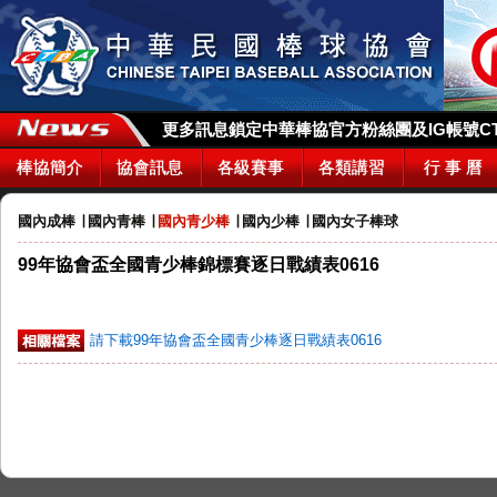
更多訊息鎖定中華棒協官方粉絲團及IG帳號CTBA_
棒協簡介
協會訊息
各級賽事
各類講習
行 事 曆
國內成棒
∣
國內青棒
∣
國內青少棒
∣
國內少棒
∣
國內女子棒球
99年協會盃全國青少棒錦標賽逐日戰績表0616
請下載99年協會盃全國青少棒逐日戰績表0616