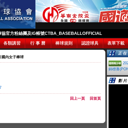
官方粉絲團及IG帳號CTBA_BASEBALLOFFICIAL
各類講習
行 事 曆
棒球規則
認證球具
表單下載
∣
國內女子棒球
2
錦標賽(PON
7
回上一頁
回首頁