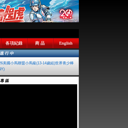
各項紀錄
商 品
English
026美國小馬聯盟小馬級(13-14歲組)世界青少棒
Y)