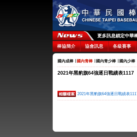
更多訊息鎖定中華棒協
棒協簡介
協會訊息
各級賽事
國內成棒
∣
國內青棒
∣
國內青少棒
∣
國內少棒
2021年黑豹旗64強逐日戰績表1117
2021年黑豹旗64強逐日戰績表111