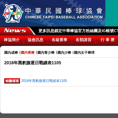
更多訊息鎖定中華棒協官方粉絲團及IG帳號CTBA_
棒協簡介
協會訊息
各級賽事
各類講習
行 事 曆
國內成棒
∣
國內青棒
∣
國內青少棒
∣
國內少棒
∣
國內女子棒球
2018年黑豹旗逐日戰績表1105
2018年黑豹旗逐日戰績表1105