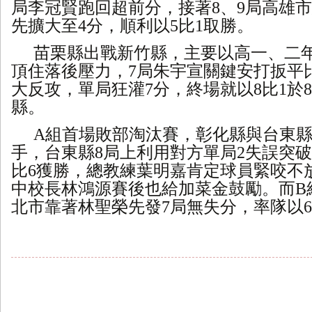
局李冠賢跑回超前分，接著8、9局高雄
先擴大至4分，順利以5比1取勝。
苗栗縣出戰新竹縣，主要以高一、二
頂住落後壓力，
7局朱宇宣關鍵安打扳平
大反攻，單局狂灌7分，終場就以8比1於
縣。
A組首場敗部淘汰賽，彰化縣與台東縣
手，台東縣8局上利用對方單局2失誤突破
比6獲勝，總教練葉明嘉肯定球員緊咬不
中校長林鴻源賽後也給加菜金鼓勵。而B
北市靠著林聖榮先發7局無失分，率隊以6