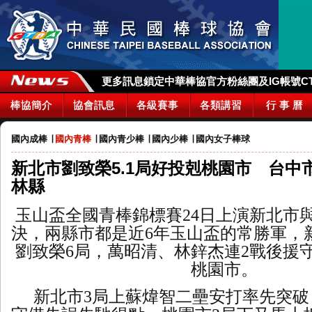
更多訊息鎖定中華棒協官方粉絲團及IG帳號CTBA_
棒協簡介
協會訊息
各級賽事
各類講習
行 事 曆
國內成棒
∣
國內青棒
∣
國內青少棒
∣
國內少棒
∣
國內女子棒球
新北市劉致榮5.1局好投剋桃園市 台中
林縣
玉山盃全國青棒錦標賽
24日上演新北市
決，兩縣市都是近6年玉山盃的常勝軍，
劉致榮6局，萬昭清、林鋅杰連2戰後援守
桃園市。
新北市
3局上蘇煒智二壘安打率先突破