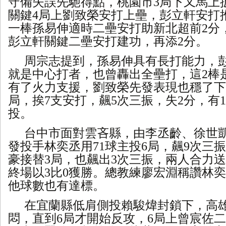
守備失誤先馳得點，桃園市3局下又馬上扳
關鍵4局上劉致榮安打上壘，彭立軒安打
一棒孫易伸適時二壘安打助新北超前2分
彭立軒關鍵二壘安打建功，再添2分。
周宗志提到，孫易伸具有長打能力，
就是中心打者，也曾轟出全壘打，這
2棒
有了火力支援，劉致榮先發表現也穩了下來
局，挨7支安打，飆5次三振，失2分，有
投。
台中市面對雲吝縣，由李丞齡、徐世
發投手林奕丞用
71球主投6局，飆9次三
豪接替3局，也飆出3次三振，兩人合力送
終場以3比0獲勝。總教練廖宏淵稱讚林
他球數也有達標。
在宜蘭縣低肩側投賴駿煒封鎖下，高
悶，直到6局才開始反攻，6局上曾宸佐二