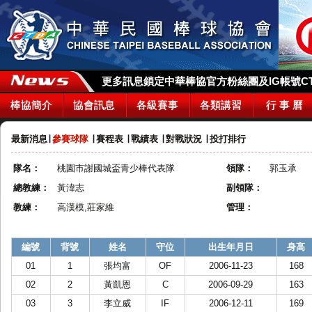
更多訊息鎖定中華棒協官方粉絲團及IG帳號CTBA_
棒協簡介
協會訊息
各級賽事
各類講習
行 事 曆
最新消息
∣
參賽球隊
∣
賽程表
∣
戰績表
∣
對戰狀況
∣
投打排行
隊名：
桃園市謝國城盃青少棒代表隊
領隊：
郭玉承
總教練：
黃湋志
副領隊：
教練：
高漢模,莊家維
管理：
編號
背號
姓名
守位
出生年月日
身高
01
1
張均富
OF
2006-11-23
168
02
2
黃凱恩
C
2006-09-29
163
03
3
李立威
IF
2006-12-11
169