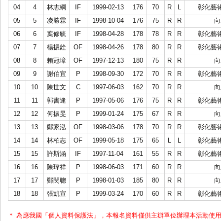
04
4
林志綱
IF
1999-02-13
176
70
R
L
彰化藝
05
5
凌勝霖
IF
1998-10-04
176
75
R
R
向
06
6
葉修毓
IF
1998-04-28
178
78
R
R
彰化藝
07
7
楊振銓
OF
1998-04-26
178
80
R
R
彰化藝
08
8
賴冠璋
OF
1997-12-13
180
75
R
R
向
09
9
謝伯宜
P
1998-09-30
172
70
R
R
彰化藝
10
10
陳世文
C
1997-06-03
162
70
R
R
向
11
11
郭書逢
P
1997-05-06
176
75
R
R
彰化藝
12
12
何振旻
P
1999-01-24
175
67
R
R
向
13
13
鄭家泓
OF
1998-03-06
178
70
R
R
彰化藝
14
14
林柏志
OF
1999-05-18
175
65
L
L
彰化藝
15
15
許斯涵
IF
1997-11-04
161
55
R
R
彰化藝
16
16
陳瑋祥
P
1998-06-03
171
60
R
R
向
17
17
鄭閔聰
P
1998-01-03
185
80
R
R
向
18
18
張凱宣
P
1999-03-24
170
60
R
R
彰化藝
＊ 為應我國「個人資料保護法」，本報名資料僅供主辦單位辦理本活動使