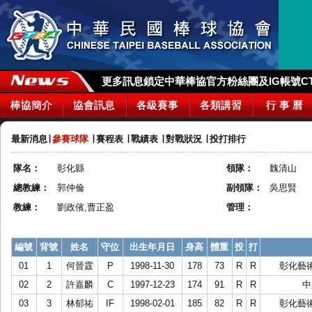
更多訊息鎖定中華棒協官方粉絲團及IG帳號CTBA_
棒協簡介
協會訊息
各級賽事
各類講習
行 事 曆
最新消息
∣
參賽球隊
∣
賽程表
∣
戰績表
∣
對戰狀況
∣
投打排行
隊名：
彰化縣
領隊：
魏清山
總教練：
郭仲倫
副領隊：
吳思賢
教練：
劉政儐,曹正盈
管理：
編號
背號
姓名
守位
出生年月日
身高
體重
投
打
01
1
何晉霆
P
1998-11-30
178
73
R
R
彰化藝
02
2
許嘉麟
C
1997-12-23
174
91
R
R
中
03
3
林郁祐
IF
1998-02-01
185
82
R
R
彰化藝