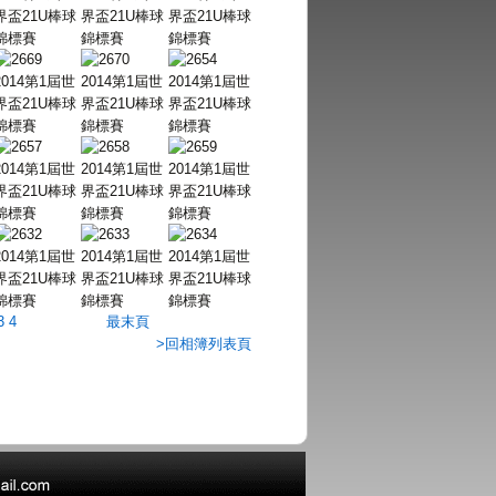
3
4
最末頁
>回相簿列表頁