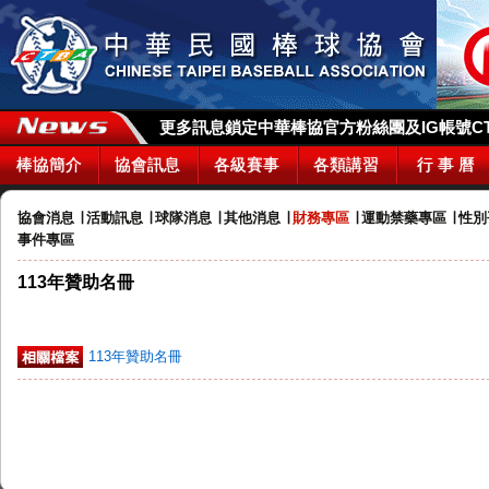
更多訊息鎖定中華棒協官方粉絲團及IG帳號CTBA_
棒協簡介
協會訊息
各級賽事
各類講習
行 事 曆
協會消息
∣
活動訊息
∣
球隊消息
∣
其他消息
∣
財務專區
∣
運動禁藥專區
∣
性別
事件專區
113年贊助名冊
113年贊助名冊