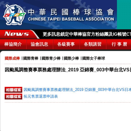
更多訊息鎖定中華棒協官方粉絲團及IG帳號CTBA_
棒協簡介
協會訊息
各級賽事
各類講習
行 事 曆
國際成棒
∣
國際青棒
∣
國際青少棒
∣
國際少棒
∣
國際女子棒球
因颱風調整賽事票務處理辦法_2019 亞錦賽_003中華台北VS
因颱風調整賽事票務處理辦法_2019 亞錦賽_003中華台北VS日
拓元售票退票申請表