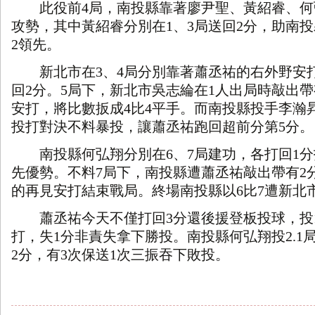
此役前
4
局，南投縣靠著廖尹聖、黃紹睿、何
攻勢，其中黃紹睿分別在
1
、
3
局送回
2
分，助南投
2
領先。
新北市在
3
、
4
局分別靠著蕭丞祐的右外野安
回
2
分。
5
局下，新北市吳志綸在
1
人出局時敲出帶
安打，將比數扳成
4
比
4
平手。而南投縣投手李瀚
投打對決不料暴投，讓蕭丞祐跑回超前分第
5
分。
南投縣何弘翔分別在
6
、
7
局建功，各打回
1
分
先優勢。不料
7
局下，南投縣遭蕭丞祐敲出帶有
2
的再見安打結束戰局。終場南投縣以
6
比
7
遭新北
蕭丞祐今天不僅打回
3
分還後援登板投球，投
打，失
1
分非責失拿下勝投。南投縣何弘翔投
2.1
2
分，有
3
次保送
1
次三振吞下敗投。