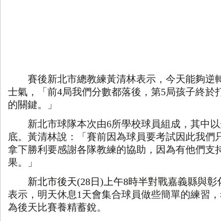
賽後新北市總教練黃清林表示，今天能夠逆轉
士氣，「前
4
局我們分數都落後，第
5
局孩子終於
的關鍵。」
新北市球隊本次由
6
所學校球員組成，其中以
底。黃清林說：「賽前因為球員要考試因此我們
拿下勝利要感謝各隊教練的協助，因為有他們支
果。」
新北市後天
(28
日
)
上午
8
時半對戰嘉義縣與彰
表示，明天休息
1
天會集合球員做些簡單的練習，
為後天比賽養精蓄銳。