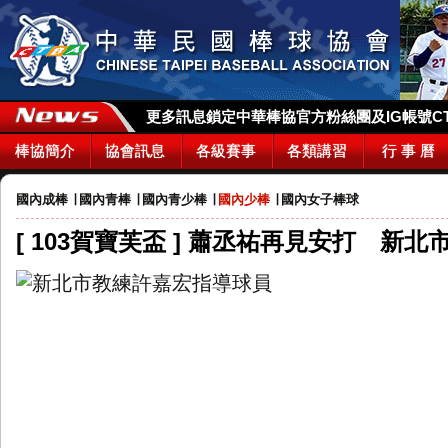
更多訊息鎖定中華棒協官方粉絲團及IG帳號CTBA_
棒協簡介
協會訊息
各級賽事
各類講習
行 事 曆
國內成棒
∣
國內青棒
∣
國內青少棒
∣
國內少棒
∣
國內女子棒球
[ 103賀寶芙盃 ] 蕭丞祐再見安打 新