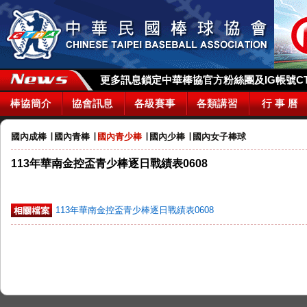
更多訊息鎖定中華棒協官方粉絲團及IG帳號CTBA_
棒協簡介
協會訊息
各級賽事
各類講習
行 事 曆
國內成棒
∣
國內青棒
∣
國內青少棒
∣
國內少棒
∣
國內女子棒球
113年華南金控盃青少棒逐日戰績表0608
113年華南金控盃青少棒逐日戰績表0608