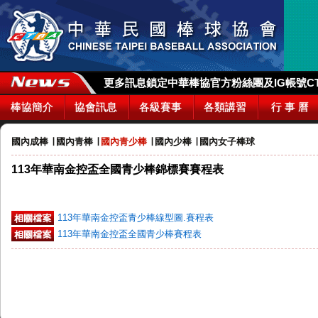
更多訊息鎖定中華棒協官方粉絲團及IG帳號CTBA_
棒協簡介
協會訊息
各級賽事
各類講習
行 事 曆
國內成棒
∣
國內青棒
∣
國內青少棒
∣
國內少棒
∣
國內女子棒球
113年華南金控盃全國青少棒錦標賽賽程表
113年華南金控盃青少棒線型圖.賽程表
113年華南金控盃全國青少棒賽程表