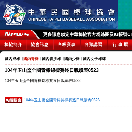
更多訊息鎖定中華棒協官方粉絲團及IG帳號CTBA_
棒協簡介
協會訊息
各級賽事
各類講習
行 事 曆
國內成棒
∣
國內青棒
∣
國內青少棒
∣
國內少棒
∣
國內女子棒球
104年玉山盃全國青棒錦標賽逐日戰績表0523
104年玉山盃全國青棒錦標賽逐日戰績表0523
104年玉山盃全國青棒錦標賽逐日戰績表0523